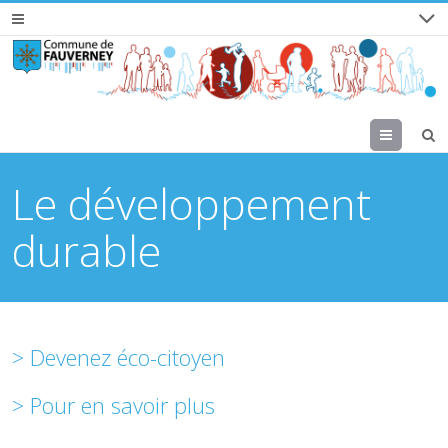
Menu
Le développement
durable
> Devenez éco-citoyen
> Pour en savoir plus