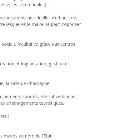
ur les voies communales)…
utorisations individuelles d’urbanisme,
tre lesquelles le maire ne peut s’opposer
sociale facultative grâce aux centres
éation et implantation, gestion et
e, la salle de Chassagne.
uipements sportifs, elle subventionne
ge des aménagements touristiques.
nes :
es maires au nom de l’État,