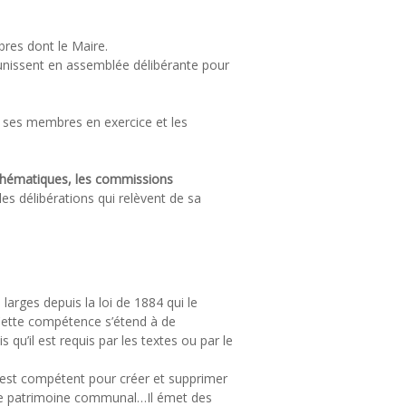
res dont le Maire.
éunissent en assemblée délibérante pour
e ses membres en exercice et les
 thématiques, les commissions
es délibérations qui relèvent de sa
 larges depuis la loi de 1884 qui le
 Cette compétence s’étend à de
qu’il est requis par les textes ou par le
l est compétent pour créer et supprimer
r le patrimoine communal…Il émet des