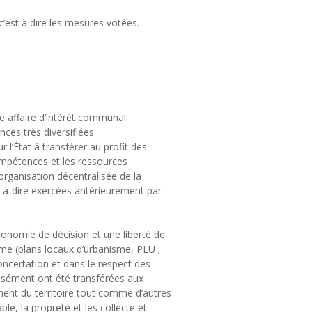
’est à dire les mesures votées.
 affaire d’intérêt communal.
ces très diversifiées.
r l’État à transférer au profit des
compétences et les ressources
organisation décentralisée de la
t-à-dire exercées antérieurement par
nomie de décision et une liberté de
me (plans locaux d’urbanisme, PLU ;
ncertation et dans le respect des
isément ont été transférées aux
nt du territoire tout comme d’autres
le, la propreté et les collecte et