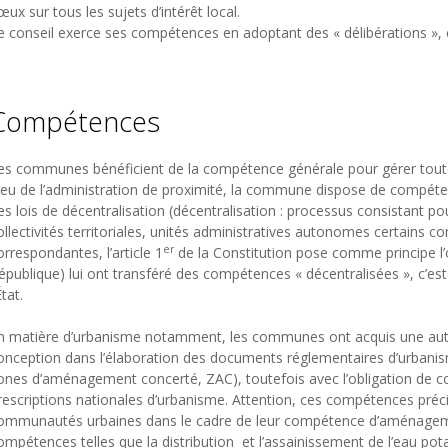
œux sur tous les sujets d’intérêt local.
e conseil exerce ses compétences en adoptant des « délibérations », c
Compétences
es communes bénéficient de la compétence générale pour gérer toute
ieu de l’administration de proximité, la commune dispose de compéten
es lois de décentralisation (décentralisation : processus consistant pou
ollectivités territoriales, unités administratives autonomes certains 
er
orrespondantes, l’article 1
de la Constitution pose comme principe l’
épublique) lui ont transféré des compétences « décentralisées », c’es
État.
n matière d’urbanisme notamment, les communes ont acquis une auto
onception dans l’élaboration des documents réglementaires d’urbanis
ones d’aménagement concerté, ZAC), toutefois avec l’obligation de co
rescriptions nationales d’urbanisme. Attention, ces compétences préc
ommunautés urbaines dans le cadre de leur compétence d’aménageme
ompétences telles que la distribution et l’assainissement de l’eau potab