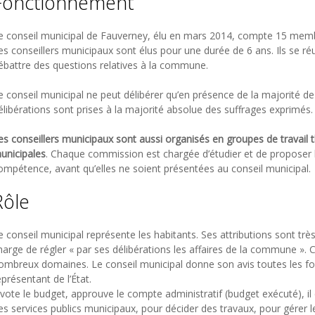
Fonctionnement
e conseil municipal de Fauverney, élu en mars 2014, compte 15 memb
es conseillers municipaux sont élus pour une durée de 6 ans. Ils se r
ébattre des questions relatives à la commune.
e conseil municipal ne peut délibérer qu’en présence de la majorité d
élibérations sont prises à la majorité absolue des suffrages exprimés.
es conseillers municipaux sont aussi organisés en groupes de travail
unicipales
. Chaque commission est chargée d’étudier et de proposer l
ompétence, avant qu’elles ne soient présentées au conseil municipal.
Rôle
e conseil municipal représente les habitants. Ses attributions sont très
harge de régler « par ses délibérations les affaires de la commune ».
ombreux domaines. Le conseil municipal donne son avis toutes les fois 
eprésentant de l’État.
l vote le budget, approuve le compte administratif (budget exécuté), i
es services publics municipaux, pour décider des travaux, pour gére