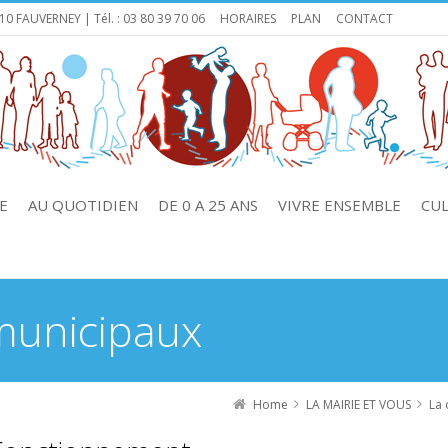
110 FAUVERNEY | Tél. : 03 80 39 70 06
HORAIRES
PLAN
CONTACT
E
AU QUOTIDIEN
DE 0 A 25 ANS
VIVRE ENSEMBLE
CU
 municipaux
Home
LA MAIRIE ET VOUS
La 