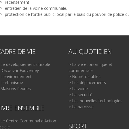
recensement,
entretien de la voirie communale,
protection de l’ordre public local par le biais du pouvoir de police d
CADRE DE VIE
AU QUOTIDIEN
 Le développement durable
> La vie économique et
 Découvrir Fauverney
commerciale
 L'environnement
> Numéros utiles
 L'urbanisme
> Les déplacements
 Maisons fleuries
> La voirie
> La sécurité
> Les nouvelles technologies
VIVRE ENSEMBLE
> La paroisse
 Le Centre Communal d'Action
SPORT
ociale