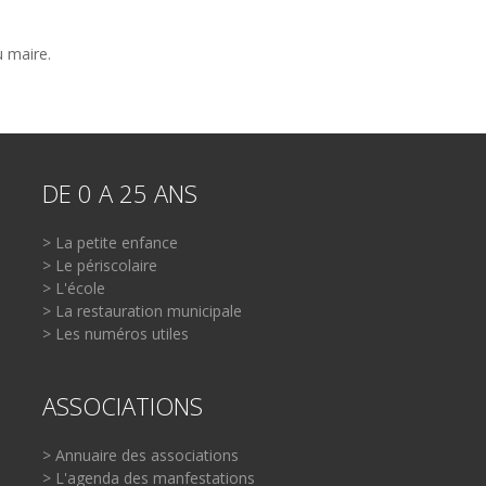
u maire.
DE 0 A 25 ANS
> La petite enfance
> Le périscolaire
> L'école
> La restauration municipale
> Les numéros utiles
ASSOCIATIONS
> Annuaire des associations
> L'agenda des manfestations