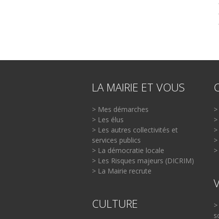
LA MAIRIE ET VOUS
> Mes démarches
>
> Les élus
>
> Les autres collectivités et
>
services publics
>
> La démocratie locale
>
> Les Risques majeurs (DICRIM)
> La Mairie recrute
CULTURE
>
s