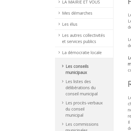
LA MAIRIE ET VOUS
Mes démarches
L
L
Les élus
d
Les autres collectivités
L
et services publics
d
La démocratie locale
L
m
Les conseils
c
municipaux
Les listes des
délibérations du
conseil municipal
L
Les procès-verbaux
c
du conseil
n
municipal
r
I
Les commissions
d
municipales