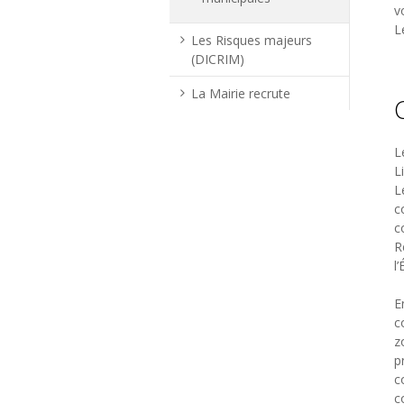
v
L
Les Risques majeurs
(DICRIM)
La Mairie recrute
L
L
L
c
c
R
l’
E
c
z
p
c
c