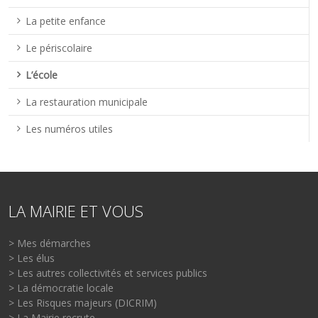
La petite enfance
Le périscolaire
L’école
La restauration municipale
Les numéros utiles
LA MAIRIE ET VOUS
> Mes démarches
> Les élus
> Les autres collectivités et services publics
> La démocratie locale
> Les Risques majeurs (DICRIM)
> La Mairie recrute