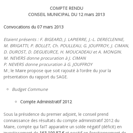
COMPTE RENDU
CONSEIL MUNICIPAL DU 12 mars 2013
Convocations du 07 mars 2013
Etaient présents :
F. BIGEARD, J. LAPIERRE, J.-L. DERECLENNE,
M. BRIGATTI, P. BOLLET, Ch. POULLEAU, G. JOUFFROY, J. CIMAN,
D. DUROST, D. DEGUEURCE, H. MOUCADEAU et A. MONGIN.
M. NEVERS donne procuration à J. CIMAN
P. NEVERS donne procuration à G. JOUFFROY
M ; le Maire propose que soit rajouté à l’ordre du jour la
présentation du rapport du SAGE.
Budget Commune
Compte Administratif 2012
Sous la présidence du premier adjoint, le conseil prend
connaissance des résultats du compte administratif 2012 du
Maire, compte qui faIT apparaitre un solde négatif (déficit) en
investissement de
163 100.87 €
et positif en fonctionnement de