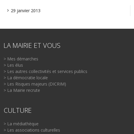
29 janvier 2013
LA MAIRIE ET VOUS
> Mes démarches
> Les élus
> Les autres collectivités et services publics
> La démocratie locale
> Les Risques majeurs (DICRIM)
> La Mairie recrute
CULTURE
> La médiathèque
> Les associations culturelles