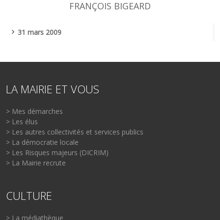
FRANÇOIS BIGEARD
31 mars 2009
LA MAIRIE ET VOUS
> Mes démarches
> Les élus
> Les autres collectivités et services publics
> La démocratie locale
> Les Risques majeurs (DICRIM)
> La Mairie recrute
CULTURE
> La médiathèque