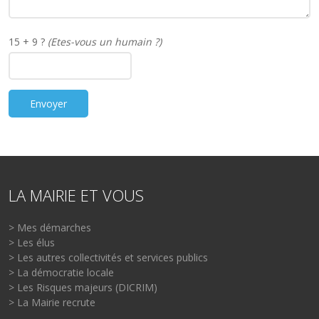
15 + 9 ?
(Etes-vous un humain ?)
LA MAIRIE ET VOUS
> Mes démarches
> Les élus
> Les autres collectivités et services publics
> La démocratie locale
> Les Risques majeurs (DICRIM)
> La Mairie recrute