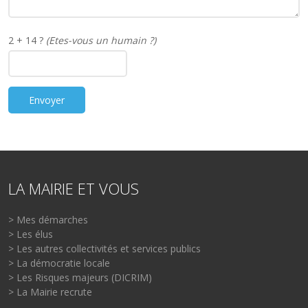
2 + 14 ?
(Etes-vous un humain ?)
LA MAIRIE ET VOUS
> Mes démarches
> Les élus
> Les autres collectivités et services publics
> La démocratie locale
> Les Risques majeurs (DICRIM)
> La Mairie recrute