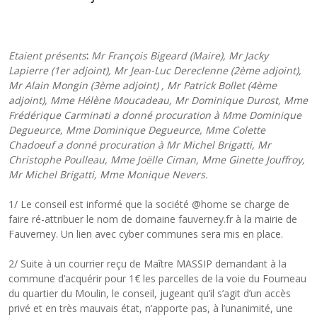
Etaient présents
:
Mr François Bigeard (Maire), Mr Jacky
Lapierre (1er adjoint), Mr Jean-Luc Dereclenne (2ème adjoint),
Mr Alain Mongin (3ème adjoint) , Mr Patrick Bollet (4ème
adjoint), Mme Hélène Moucadeau, Mr Dominique Durost, Mme
Frédérique Carminati a donné procuration à Mme Dominique
Degueurce, Mme Dominique Degueurce, Mme Colette
Chadoeuf a donné procuration à Mr Michel Brigatti, Mr
Christophe Poulleau, Mme Joëlle Ciman, Mme Ginette Jouffroy,
Mr Michel Brigatti, Mme Monique Nevers
.
1/ Le conseil est informé que la société @home se charge de
faire ré-attribuer le nom de domaine fauverney.fr à la mairie de
Fauverney. Un lien avec cyber communes sera mis en place.
2/ Suite à un courrier reçu de Maître MASSIP demandant à la
commune d’acquérir pour 1€ les parcelles de la voie du Fourneau
du quartier du Moulin, le conseil, jugeant qu’il s’agit d’un accès
privé et en très mauvais état, n’apporte pas, à l’unanimité, une