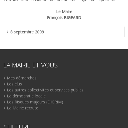
Le Maire
François BIGEARD
8 septembre 2009
LA MAIRIE ET VOUS
> Mes démarches
> Les élus
> Les autres collectivités et services publics
> La démocratie locale
> Les Risques majeurs (DICRIM)
> La Mairie recrute
CULTURE